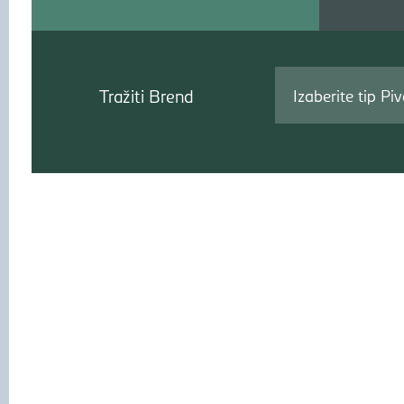
Tražiti
Tražiti Brend
Izaberite tip Pi
Brend