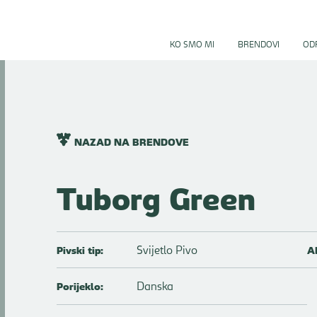
KO SMO MI
BRENDOVI
ODR
NAZAD NA BRENDOVE
Tuborg Green
Svijetlo Pivo
Pivski tip:
A
Danska
Porijeklo: