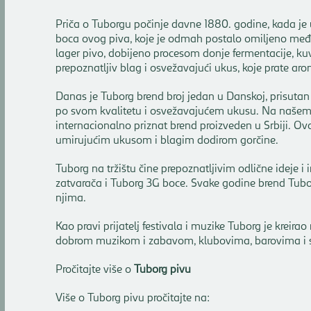
Priča o Tuborgu počinje davne 1880. godine, kada je 
boca ovog piva, koje je odmah postalo omiljeno među
lager pivo, dobijeno procesom donje fermentacije, k
prepoznatljiv blag i osvežavajući ukus, koje prate arom
Danas je Tuborg brend broj jedan u Danskoj, prisutan 
po svom kvalitetu i osvežavajućem ukusu. Na našem tr
internacionalno priznat brend proizveden u Srbiji. Ovo 
umirujućim ukusom i blagim dodirom gorčine.
Tuborg na tržištu čine prepoznatljivim odlične ideje i 
zatvarača i Tuborg 3G boce. Svake godine brend Tuborg
njima.
Kao pravi prijatelj festivala i muzike Tuborg je kreir
dobrom muzikom i zabavom, klubovima, barovima i
Pročitajte više o
Tuborg pivu
Više o Tuborg pivu pročitajte na: