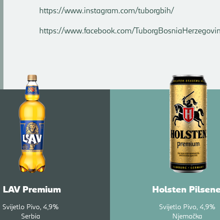
https://www.instagram.com/tuborgbih/
https://www.facebook.com/TuborgBosniaHerzegovi
LAV Premium
Holsten Pilsene
Svijetlo Pivo
4,9%
Svijetlo Pivo
4,9%
Serbia
Njemačka