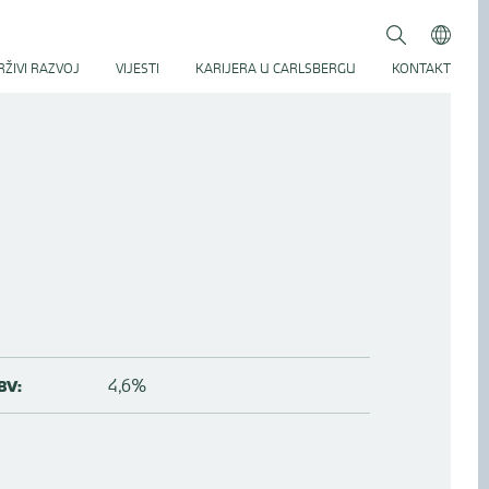
Traži
Submit
ŽIVI RAZVOJ
VIJESTI
KARIJERA U CARLSBERGU
KONTAKT
4,6%
BV: