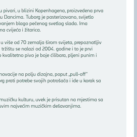
u pivari, u blizini Kopenhagena, proizvedena prva
 Dancima. Tuborg je pasterizovano, svijetlo
uvanjem blago pečenog svetlog slada. Ima
a cvijeća i žitarica.
u više od 70 zemalja širom svijeta, prepoznatljiv
žištu se nalazi od 2004. godine i to je prvi
kvalitetno pivo je boje ćilibara, pljeni punim i
inovacije na polju dizajna, poput „pull-off“
 prati potrebe svojih potrošača i ide u korak sa
ao muzičku kulturu, uvek je prisutan na mjestima sa
 svim najvećim muzičkim dešavanjima.