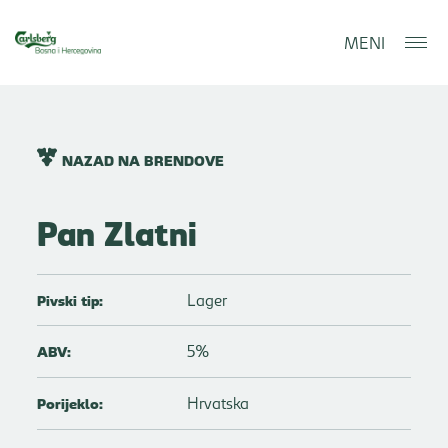
MENI
NAZAD NA BRENDOVE
Pan Zlatni
Lager
Pivski tip:
5%
ABV:
Hrvatska
Porijeklo: