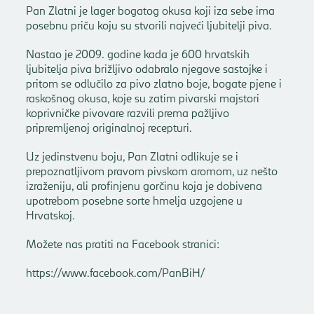
Pan Zlatni je lager bogatog okusa koji iza sebe ima
posebnu priču koju su stvorili najveći ljubitelji piva.
Nastao je 2009. godine kada je 600 hrvatskih
ljubitelja piva brižljivo odabralo njegove sastojke i
pritom se odlučilo za pivo zlatno boje, bogate pjene i
raskošnog okusa, koje su zatim pivarski majstori
koprivničke pivovare razvili prema pažljivo
pripremljenoj originalnoj recepturi.
Uz jedinstvenu boju, Pan Zlatni odlikuje se i
prepoznatljivom pravom pivskom aromom, uz nešto
izraženiju, ali profinjenu gorčinu koja je dobivena
upotrebom posebne sorte hmelja uzgojene u
Hrvatskoj.
Možete nas pratiti na Facebook stranici:
https://www.facebook.com/PanBiH/